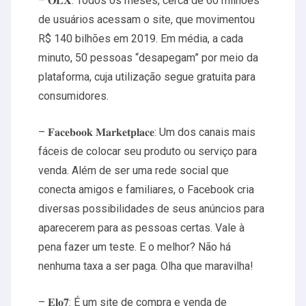
– 𝐎𝐋𝐗: Todos os meses, cerca de 60 milhões
de usuários acessam o site, que movimentou
R$ 140 bilhões em 2019. Em média, a cada
minuto, 50 pessoas “desapegam” por meio da
plataforma, cuja utilização segue gratuita para
consumidores.
– 𝐅𝐚𝐜𝐞𝐛𝐨𝐨𝐤 𝐌𝐚𝐫𝐤𝐞𝐭𝐩𝐥𝐚𝐜𝐞: Um dos canais mais
fáceis de colocar seu produto ou serviço para
venda. Além de ser uma rede social que
conecta amigos e familiares, o Facebook cria
diversas possibilidades de seus anúncios para
aparecerem para as pessoas certas. Vale à
pena fazer um teste. E o melhor? Não há
nenhuma taxa a ser paga. Olha que maravilha!
– 𝐄𝐥𝐨𝟕: É um site de compra e venda de